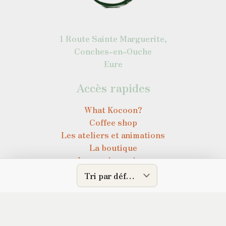
1 Route Sainte Marguerite,
Conches-en-Ouche
Eure
Accès rapides
What Kocoon?
Coffee shop
Les ateliers et animations
La boutique
Les anniversaires
La privatisation