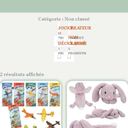
Catégorie : Non classé
JOUET
CREATEUR
13
1
NON
PRODUITS
PRODUIT
DÉCORATION
CLASSÉ
1
2
PRODUIT
PRODUITS
2 résultats affichés