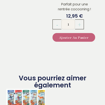
Parfait pour une
rentrée cocooning !
12,95
€
quantité
-
+
de
Trousse
Ajouter Au Panier
Princesse
Mimi
Lapin
en
peluche
Vous pourriez aimer
également