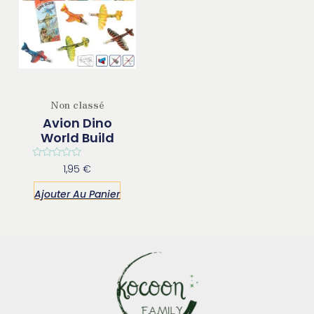
Non classé
Avion Dino
World Build
Note
1,95
€
0
sur
Ajouter Au Panier
5