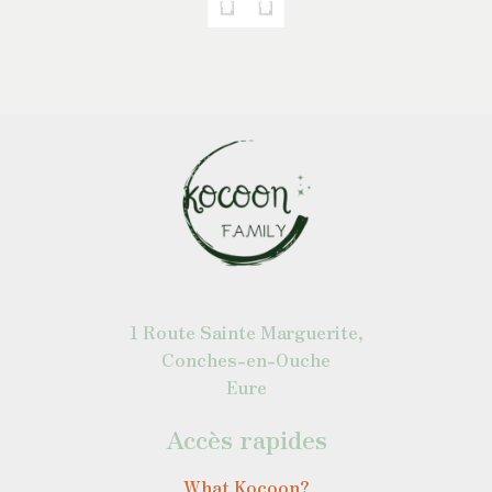
1 Route Sainte Marguerite,
Conches-en-Ouche
Eure
Accès rapides
What Kocoon?