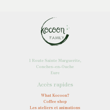
1 Route Sainte Marguerite,
Conches-en-Ouche
Eure
Accès rapides
What Kocoon?
Coffee shop
Les ateliers et animations