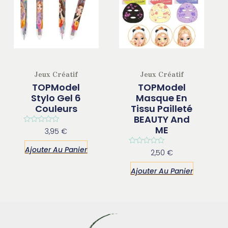
Jeux Créatif
Jeux Créatif
TOPModel
TOPModel
Stylo Gel 6
Masque En
Couleurs
Tissu Pailleté
BEAUTY And
ME
Note
3,95
€
0
sur
Ajouter Au Panier
5
Note
2,50
€
0
sur
Ajouter Au Panier
5