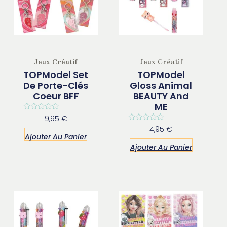
Jeux Créatif
Jeux Créatif
TOPModel Set
TOPModel
De Porte-Clés
Gloss Animal
Coeur BFF
BEAUTY And
ME
Note
9,95
€
0
Note
4,95
€
sur
0
Ajouter Au Panier
5
sur
Ajouter Au Panier
5