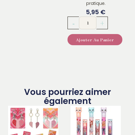
pratique.
5,95
€
quantité
-
+
de
TOPModel
Ajouter Au Panier
Dress
Me
Up
album
autocollants
KITTY
Vous pourriez aimer
également