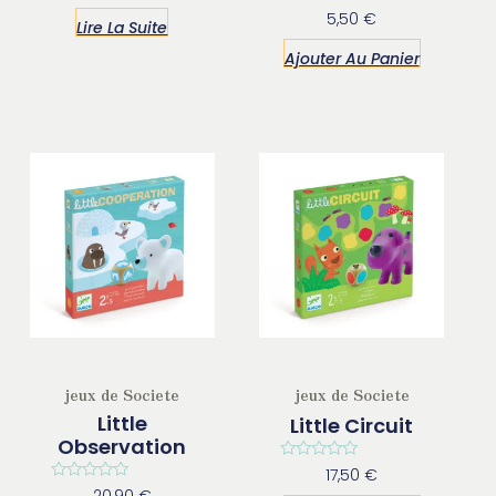
Note
Note
5,50
€
Lire La Suite
0
0
sur
sur
Ajouter Au Panier
5
5
jeux de Societe
jeux de Societe
Little
Little Circuit
Observation
Note
17,50
€
0
Note
20,90
€