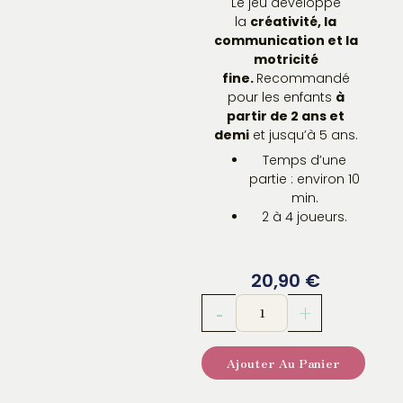
Le jeu développe
la
créativité, la
communication et la
motricité
fine.
Recommandé
pour les enfants
à
partir de 2 ans et
demi
et jusqu’à 5 ans.
Temps d’une
partie : environ 10
min.
2 à 4 joueurs.
20,90
€
quantité
-
+
de
Little
Ajouter Au Panier
Action
Djeco