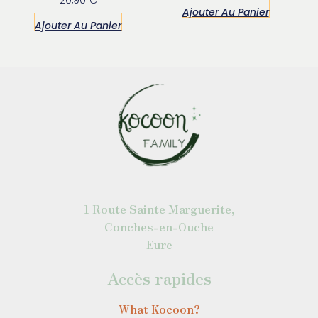
sur
0
Ajouter Au Panier
5
sur
Ajouter Au Panier
5
1 Route Sainte Marguerite,
Conches-en-Ouche
Eure
Accès rapides
What Kocoon?