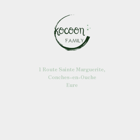
1 Route Sainte Marguerite,
Conches-en-Ouche
Eure