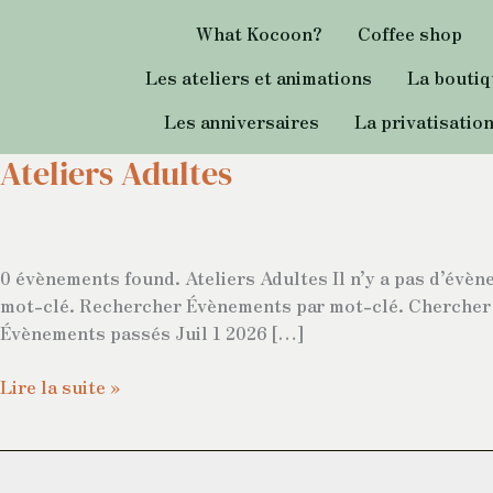
Aller
What Kocoon?
Coffee shop
au
contenu
Les ateliers et animations
La bouti
Les anniversaires
La privatisatio
Ateliers Adultes
Creation
de
Bijoux
en
résine
0 évènements found. Ateliers Adultes Il n’y a pas d’évèn
mot-clé. Rechercher Évènements par mot-clé. Chercher N
Évènements passés Juil 1 2026 […]
Lire la suite »