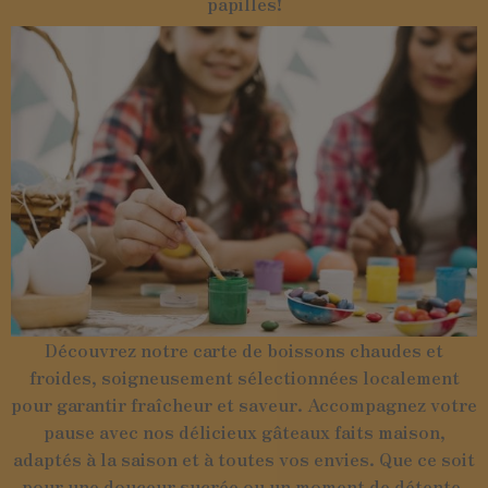
papilles!
Découvrez notre carte de boissons chaudes et
froides, soigneusement sélectionnées localement
pour garantir fraîcheur et saveur. Accompagnez votre
pause avec nos délicieux gâteaux faits maison,
adaptés à la saison et à toutes vos envies. Que ce soit
pour une douceur sucrée ou un moment de détente,