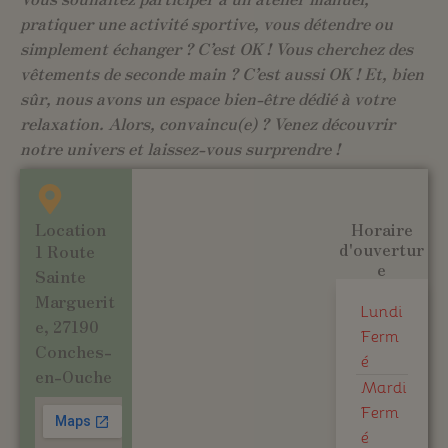
pratiquer une activité sportive, vous détendre ou
simplement échanger ? C’est OK ! Vous cherchez des
vêtements de seconde main ? C’est aussi OK ! Et, bien
sûr, nous avons un espace bien-être dédié à votre
relaxation. Alors, convaincu(e) ? Venez découvrir
notre univers et laissez-vous surprendre !
Location
Horaire
d'ouvertur
1 Route
e
Sainte
Marguerit
Lundi
e, 27190
Ferm
Conches-
é
en-Ouche
Mardi
Ferm
é