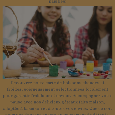
papilles!
Découvrez notre carte de boissons chaudes et
froides, soigneusement sélectionnées localement
pour garantir fraîcheur et saveur. Accompagnez votre
pause avec nos délicieux gâteaux faits maison,
adaptés à la saison et à toutes vos envies. Que ce soit
pour une douceur sucrée ou un moment de détente,