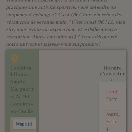
pratiquer une activité sportive, vous détendre ou
simplement échanger ? C’est OK ! Vous cherchez des
vêtements de seconde main ? C’est aussi OK ! Et, bien
sûr, nous avons un espace bien-être dédié à votre
relaxation. Alors, convaincu(e) ? Venez découvrir
notre univers et laissez-vous surprendre !
Location
Horaire
d'ouvertur
1 Route
e
Sainte
Marguerit
Lundi
e, 27190
Ferm
Conches-
é
en-Ouche
Mardi
Ferm
é