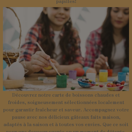
papilles!
Découvrez notre carte de boissons chaudes et
froides, soigneusement sélectionnées localement
pour garantir fraîcheur et saveur. Accompagnez votre
pause avec nos délicieux gâteaux faits maison,
adaptés à la saison et à toutes vos envies. Que ce soit
pour une douceur sucrée ou un moment de détente,