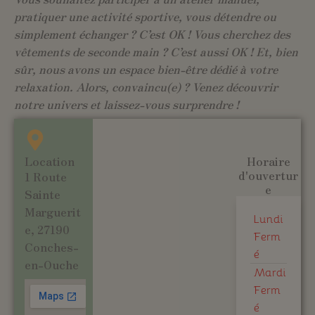
pratiquer une activité sportive, vous détendre ou
simplement échanger ? C’est OK ! Vous cherchez des
vêtements de seconde main ? C’est aussi OK ! Et, bien
sûr, nous avons un espace bien-être dédié à votre
relaxation. Alors, convaincu(e) ? Venez découvrir
notre univers et laissez-vous surprendre !
Location
Horaire
d'ouvertur
1 Route
e
Sainte
Marguerit
Lundi
e, 27190
Ferm
Conches-
é
en-Ouche
Mardi
Ferm
é