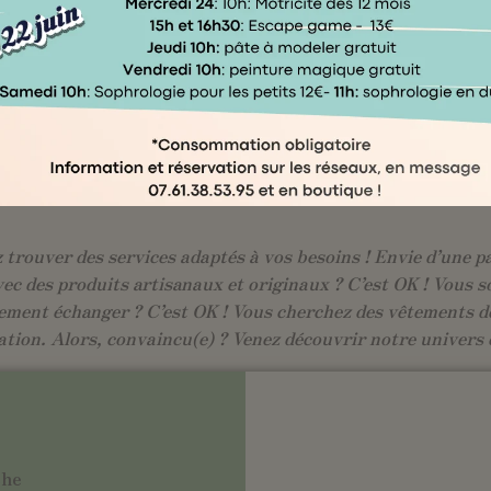
Un projet pour les familles d'Évreux
outique éphémère Kocoon Family en cent
fee shop familial, ateliers et bien-êtr
questionnaire →
trouver des services adaptés à vos besoins ! Envie d’une pa
vec des produits artisanaux et originaux ? C’est OK ! Vous s
ement échanger ? C’est OK ! Vous cherchez des vêtements de
ation. Alors, convaincu(e) ? Venez découvrir notre univers 
che