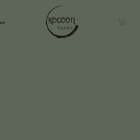
Panie
que
n