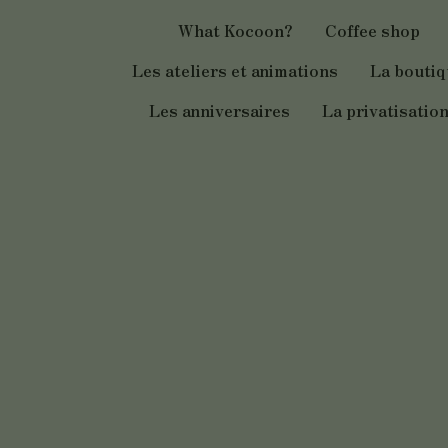
Aller
What Kocoon?
Coffee shop
au
contenu
Les ateliers et animations
La bouti
Les anniversaires
La privatisatio