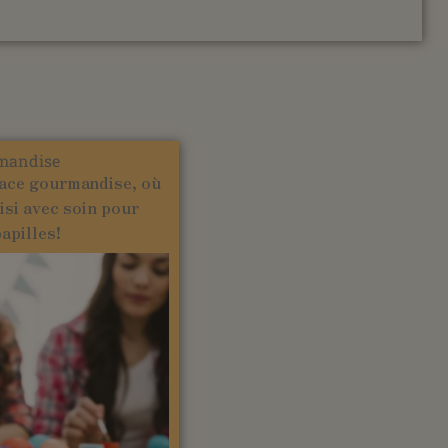
mandise
ace gourmandise, où
isi avec soin pour
papilles!