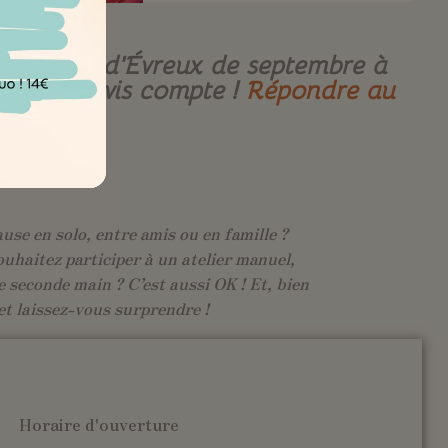
re-ville d’Évreux de septembre à
e. Votre avis compte !
Répondre au
use en solo, entre amis ou en famille ?
ouhaitez participer à un atelier manuel,
 seconde main ? C’est aussi OK ! Et, bien
et laissez-vous surprendre !
Horaire d'ouverture