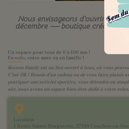
Nous envisageons d’ouvrir une b
décembre — boutique créateurs, cof
Un espace pour tous de 0 à 100 ans !
En solo, entre amis ou en famille !
Kocoon Family est un lieu ouvert à tous, où vous pouvez 
C’est OK ! Besoin d’un cadeau ou de vous faire plaisir a
pratiquer une activité sportive, vous détendre ou simpl
sûr, nous avons un espace bien-être dédié à votre relax
Location
1 Route Sainte Marguerite, 27190 Conches-en-Ou