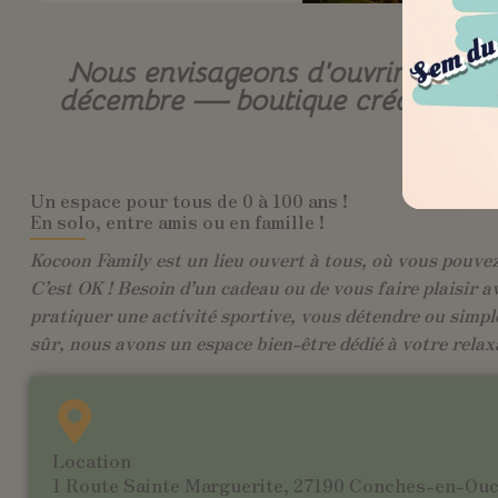
Nous envisageons d’ouvrir une b
décembre — boutique créateurs, cof
Un espace pour tous de 0 à 100 ans !
En solo, entre amis ou en famille !
Kocoon Family est un lieu ouvert à tous, où vous pouvez 
C’est OK ! Besoin d’un cadeau ou de vous faire plaisir a
pratiquer une activité sportive, vous détendre ou simpl
sûr, nous avons un espace bien-être dédié à votre relax
Location
1 Route Sainte Marguerite, 27190 Conches-en-Ou