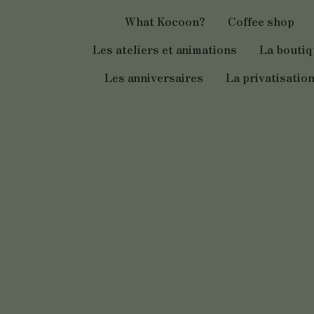
Aller
What Kocoon?
Coffee shop
au
contenu
Les ateliers et animations
La bouti
Les anniversaires
La privatisatio