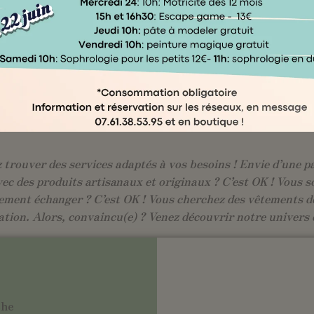
Un projet pour les familles d'Évreux
outique éphémère Kocoon Family en cent
fee shop familial, ateliers et bien-êtr
questionnaire →
trouver des services adaptés à vos besoins ! Envie d’une pa
vec des produits artisanaux et originaux ? C’est OK ! Vous s
ement échanger ? C’est OK ! Vous cherchez des vêtements de
ation. Alors, convaincu(e) ? Venez découvrir notre univers 
che