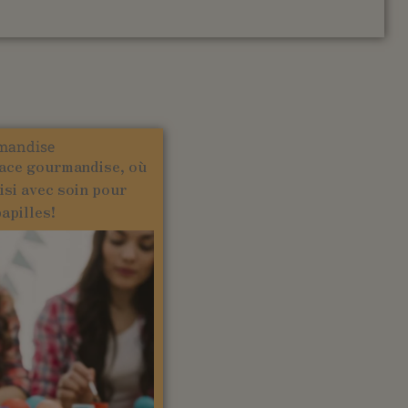
mandise
ace gourmandise, où
isi avec soin pour
papilles!