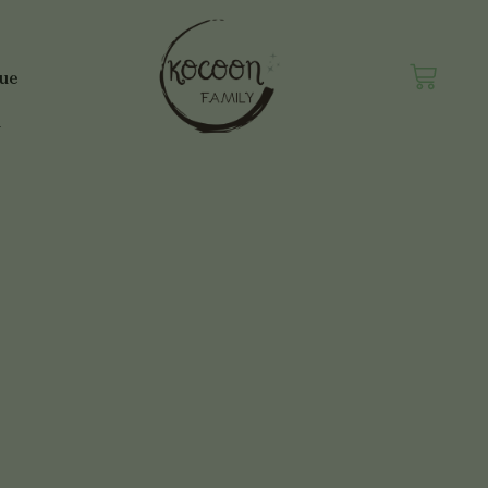
Panie
que
n