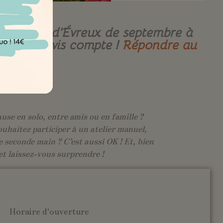
re-ville d’Évreux de septembre à
e. Votre avis compte !
Répondre au
use en solo, entre amis ou en famille ?
ouhaitez participer à un atelier manuel,
 seconde main ? C’est aussi OK ! Et, bien
et laissez-vous surprendre !
Horaire d'ouverture