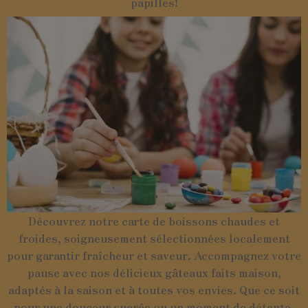
papilles!
Découvrez notre carte de boissons chaudes et
froides, soigneusement sélectionnées localement
pour garantir fraîcheur et saveur. Accompagnez votre
pause avec nos délicieux gâteaux faits maison,
adaptés à la saison et à toutes vos envies. Que ce soit
pour une douceur sucrée ou un moment de détente,