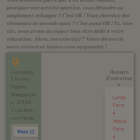
pratiquer une activité sportive, vous détendre ou
simplement échanger ? C’est OK ! Vous cherchez des
vêtements de seconde main ? C’est aussi OK ! Et, bien
sûr, nous avons un espace bien-être dédié à votre
relaxation. Alors, convaincu(e) ? Venez découvrir
notre univers et laissez-vous surprendre !
Location
Horaire
d'ouvertur
1 Route
e
Sainte
Marguerit
Lundi
e, 27190
Ferm
Conches-
é
en-Ouche
Mardi
Ferm
é