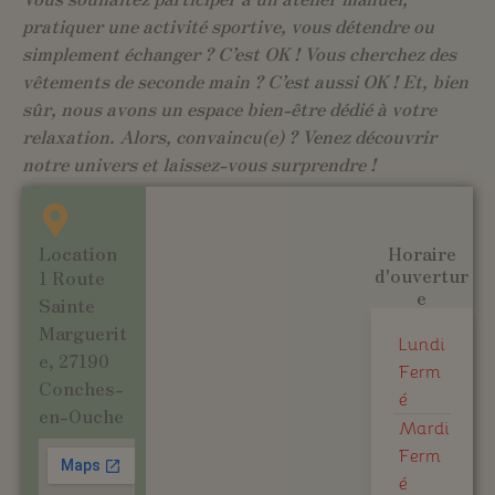
pratiquer une activité sportive, vous détendre ou
simplement échanger ? C’est OK ! Vous cherchez des
vêtements de seconde main ? C’est aussi OK ! Et, bien
sûr, nous avons un espace bien-être dédié à votre
relaxation. Alors, convaincu(e) ? Venez découvrir
notre univers et laissez-vous surprendre !
Location
Horaire
d'ouvertur
1 Route
e
Sainte
Marguerit
Lundi
e, 27190
Ferm
Conches-
é
en-Ouche
Mardi
Ferm
é