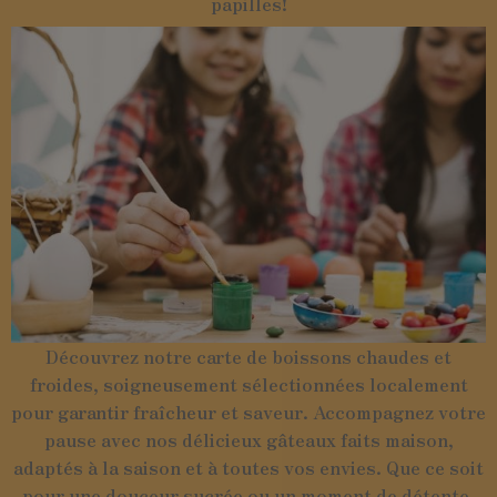
papilles!
Découvrez notre carte de boissons chaudes et
froides, soigneusement sélectionnées localement
pour garantir fraîcheur et saveur. Accompagnez votre
pause avec nos délicieux gâteaux faits maison,
adaptés à la saison et à toutes vos envies. Que ce soit
pour une douceur sucrée ou un moment de détente,