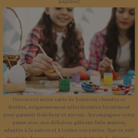
papilles!
Découvrez notre carte de boissons chaudes et
froides, soigneusement sélectionnées localement
pour garantir fraîcheur et saveur. Accompagnez votre
pause avec nos délicieux gâteaux faits maison,
adaptés à la saison et à toutes vos envies. Que ce soit
pour une douceur sucrée ou un moment de détente,