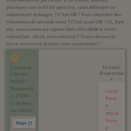
pratiquer une activité sportive, vous détendre ou
simplement échanger ? C’est OK ! Vous cherchez des
vêtements de seconde main ? C’est aussi OK ! Et, bien
sûr, nous avons un espace bien-être dédié à votre
relaxation. Alors, convaincu(e) ? Venez découvrir
notre univers et laissez-vous surprendre !
Location
Horaire
d'ouvertur
1 Route
e
Sainte
Marguerit
Lundi
e, 27190
Ferm
Conches-
é
en-Ouche
Mardi
Ferm
é