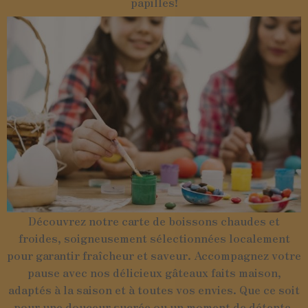
papilles!
Découvrez notre carte de boissons chaudes et
froides, soigneusement sélectionnées localement
pour garantir fraîcheur et saveur. Accompagnez votre
pause avec nos délicieux gâteaux faits maison,
adaptés à la saison et à toutes vos envies. Que ce soit
pour une douceur sucrée ou un moment de détente,