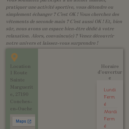
pratiquer une activité sportive, vous détendre ou
simplement échanger ? C’est OK ! Vous cherchez des
vêtements de seconde main ? C’est aussi OK ! Et, bien
sûr, nous avons un espace bien-être dédié à votre
relaxation. Alors, convaincu(e) ? Venez découvrir
notre univers et laissez-vous surprendre !
Location
Horaire
d'ouvertur
1 Route
e
Sainte
Marguerit
Lundi
e, 27190
Ferm
Conches-
é
en-Ouche
Mardi
Ferm
é