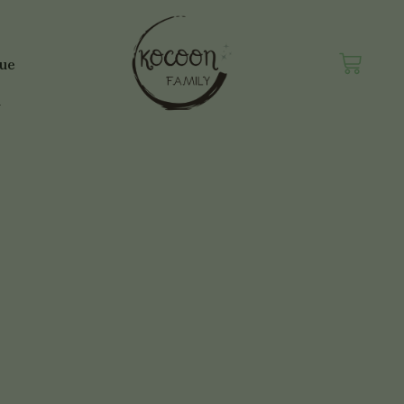
Panie
que
n