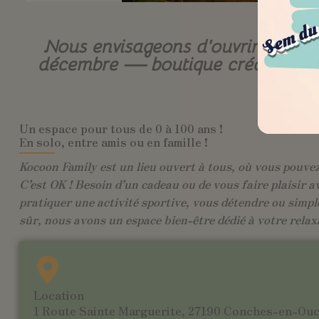
Nous envisageons d’ouvrir une b
décembre — boutique créateurs, cof
Un espace pour tous de 0 à 100 ans !
En solo, entre amis ou en famille !
Kocoon Family est un lieu ouvert à tous, où vous pouvez 
C’est OK ! Besoin d’un cadeau ou de vous faire plaisir a
pratiquer une activité sportive, vous détendre ou simpl
sûr, nous avons un espace bien-être dédié à votre relax
Location
1 Route Sainte Marguerite, 27190 Conches-en-Ou