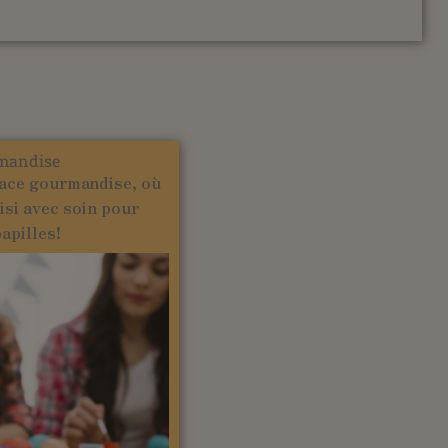
mandise
ace gourmandise, où
isi avec soin pour
papilles!