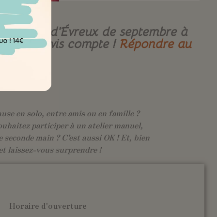
re-ville d’Évreux de septembre à
e. Votre avis compte !
Répondre au
use en solo, entre amis ou en famille ?
ouhaitez participer à un atelier manuel,
 seconde main ? C’est aussi OK ! Et, bien
et laissez-vous surprendre !
Horaire d'ouverture