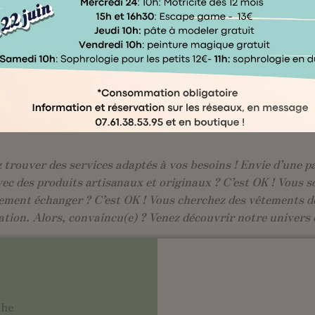
Un projet pour les familles d'Évreux
outique éphémère Kocoon Family en cent
fee shop familial, ateliers et bien-êtr
questionnaire →
trouver des services adaptés à vos besoins ! Envie d’une pa
vec des produits artisanaux et originaux ? C’est OK ! Vous s
ement échanger ? C’est OK ! Vous cherchez des vêtements de
ation. Alors, convaincu(e) ? Venez découvrir notre univers 
che