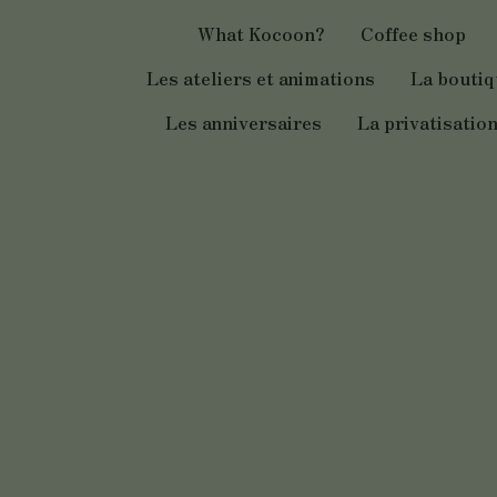
Aller
What Kocoon?
Coffee shop
au
contenu
Les ateliers et animations
La bouti
Les anniversaires
La privatisatio