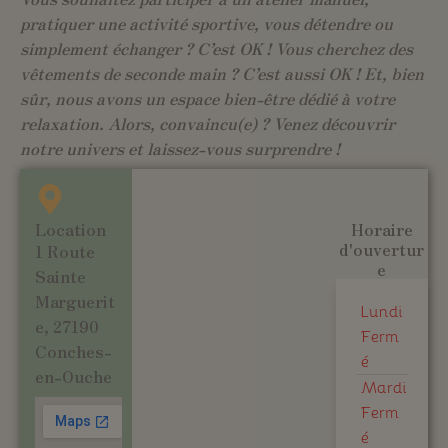
pratiquer une activité sportive, vous détendre ou
simplement échanger ? C’est OK ! Vous cherchez des
vêtements de seconde main ? C’est aussi OK ! Et, bien
sûr, nous avons un espace bien-être dédié à votre
relaxation. Alors, convaincu(e) ? Venez découvrir
notre univers et laissez-vous surprendre !
Location
Horaire
d'ouvertur
1 Route
e
Sainte
Marguerit
Lundi
e, 27190
Ferm
Conches-
é
en-Ouche
Mardi
Ferm
é