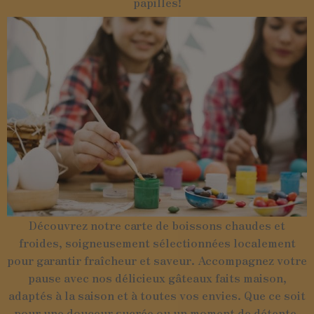
papilles!
Découvrez notre carte de boissons chaudes et
froides, soigneusement sélectionnées localement
pour garantir fraîcheur et saveur. Accompagnez votre
pause avec nos délicieux gâteaux faits maison,
adaptés à la saison et à toutes vos envies. Que ce soit
pour une douceur sucrée ou un moment de détente,