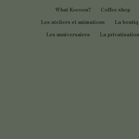
Aller
What Kocoon?
Coffee shop
au
contenu
Les ateliers et animations
La bouti
Les anniversaires
La privatisatio