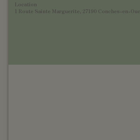
Location
1 Route Sainte Marguerite, 27190 Conches-en-Ou