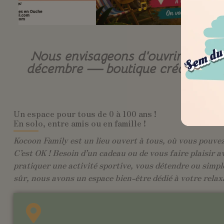
Nous envisageons d’ouvrir une b
décembre — boutique créateurs, cof
Un espace pour tous de 0 à 100 ans !
En solo, entre amis ou en famille !
Kocoon Family est un lieu ouvert à tous, où vous pouvez 
C’est OK ! Besoin d’un cadeau ou de vous faire plaisir a
pratiquer une activité sportive, vous détendre ou simpl
sûr, nous avons un espace bien-être dédié à votre relax