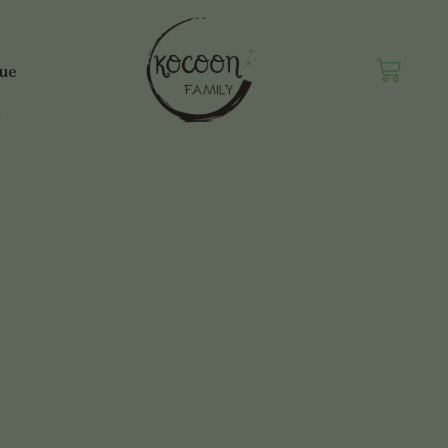
Panie
que
n