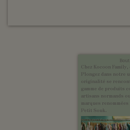
Bout
Chez Kocoon Family, 
Plongez dans notre un
originalité se rencon
gamme de produits c
artisans normands ou 
marques renommées t
Petit Souk.