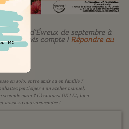
re-ville d’Évreux de septembre à
e. Votre avis compte !
Répondre au
use en solo, entre amis ou en famille ?
ouhaitez participer à un atelier manuel,
 seconde main ? C’est aussi OK ! Et, bien
et laissez-vous surprendre !