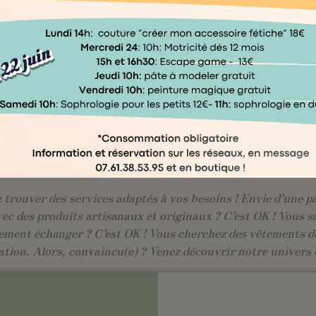
Un projet pour les familles d'Évreux
outique éphémère Kocoon Family en cent
fee shop familial, ateliers et bien-êtr
questionnaire →
trouver des services adaptés à vos besoins ! Envie d’une pa
vec des produits artisanaux et originaux ? C’est OK ! Vous s
ement échanger ? C’est OK ! Vous cherchez des vêtements de
ation. Alors, convaincu(e) ? Venez découvrir notre univers 