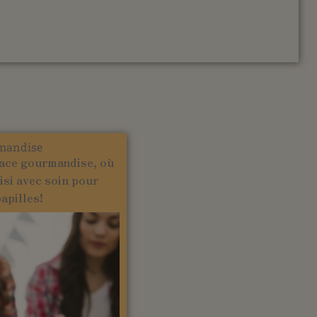
mandise
ace gourmandise, où
isi avec soin pour
papilles!