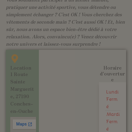
pratiquer une activité sportive, vous détendre ou
simplement échanger ? C’est OK ! Vous cherchez des
vêtements de seconde main ? C’est aussi OK ! Et, bien
sûr, nous avons un espace bien-être dédié à votre
relaxation. Alors, convaincu(e) ? Venez découvrir
notre univers et laissez-vous surprendre !
Location
Horaire
d'ouvertur
1 Route
e
Sainte
Marguerit
Lundi
e, 27190
Ferm
Conches-
é
en-Ouche
Mardi
Ferm
é