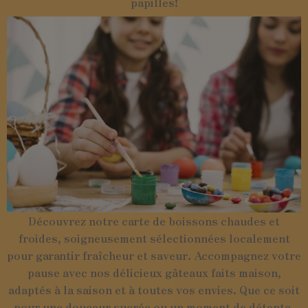
papilles!
Découvrez notre carte de boissons chaudes et
froides, soigneusement sélectionnées localement
pour garantir fraîcheur et saveur. Accompagnez votre
pause avec nos délicieux gâteaux faits maison,
adaptés à la saison et à toutes vos envies. Que ce soit
pour une douceur sucrée ou un moment de détente,