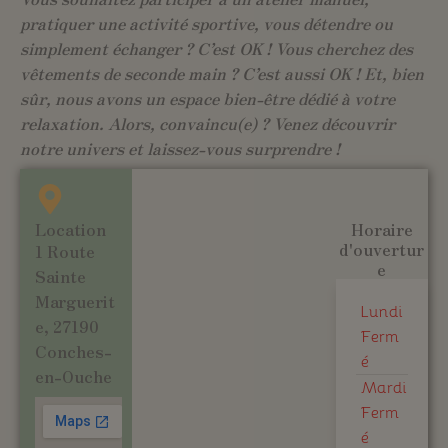
pratiquer une activité sportive, vous détendre ou
simplement échanger ? C’est OK ! Vous cherchez des
vêtements de seconde main ? C’est aussi OK ! Et, bien
sûr, nous avons un espace bien-être dédié à votre
relaxation. Alors, convaincu(e) ? Venez découvrir
notre univers et laissez-vous surprendre !
Location
Horaire
d'ouvertur
1 Route
e
Sainte
Marguerit
Lundi
e, 27190
Ferm
Conches-
é
en-Ouche
Mardi
Ferm
é