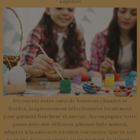
papilles!
Découvrez notre carte de boissons chaudes et
froides, soigneusement sélectionnées localement
pour garantir fraîcheur et saveur. Accompagnez votre
pause avec nos délicieux gâteaux faits maison,
adaptés à la saison et à toutes vos envies. Que ce soit
pour une douceur sucrée ou un moment de détente,