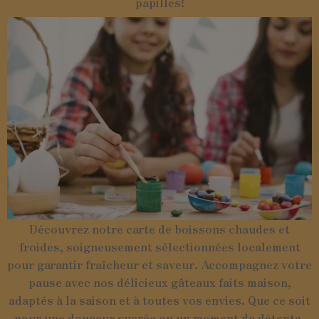
papilles!
Découvrez notre carte de boissons chaudes et
froides, soigneusement sélectionnées localement
pour garantir fraîcheur et saveur. Accompagnez votre
pause avec nos délicieux gâteaux faits maison,
adaptés à la saison et à toutes vos envies. Que ce soit
pour une douceur sucrée ou un moment de détente,