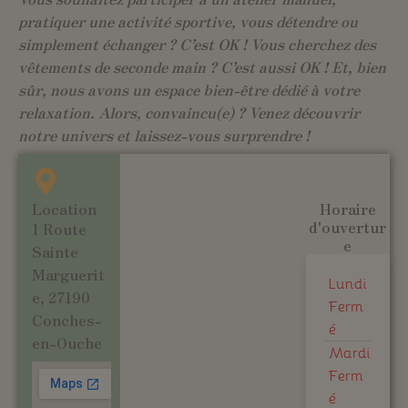
pratiquer une activité sportive, vous détendre ou
simplement échanger ? C’est OK ! Vous cherchez des
vêtements de seconde main ? C’est aussi OK ! Et, bien
sûr, nous avons un espace bien-être dédié à votre
relaxation. Alors, convaincu(e) ? Venez découvrir
notre univers et laissez-vous surprendre !
Location
Horaire
d'ouvertur
1 Route
e
Sainte
Marguerit
Lundi
e, 27190
Ferm
Conches-
é
en-Ouche
Mardi
Ferm
é