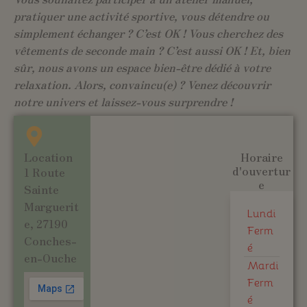
pratiquer une activité sportive, vous détendre ou
simplement échanger ? C’est OK ! Vous cherchez des
vêtements de seconde main ? C’est aussi OK ! Et, bien
sûr, nous avons un espace bien-être dédié à votre
relaxation. Alors, convaincu(e) ? Venez découvrir
notre univers et laissez-vous surprendre !
Location
Horaire
d'ouvertur
1 Route
e
Sainte
Marguerit
Lundi
e, 27190
Ferm
Conches-
é
en-Ouche
Mardi
Ferm
é