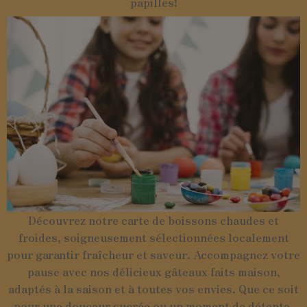
papilles!
Découvrez notre carte de boissons chaudes et
froides, soigneusement sélectionnées localement
pour garantir fraîcheur et saveur. Accompagnez votre
pause avec nos délicieux gâteaux faits maison,
adaptés à la saison et à toutes vos envies. Que ce soit
pour une douceur sucrée ou un moment de détente,