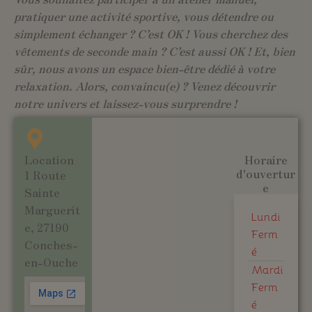
pratiquer une activité sportive, vous détendre ou
simplement échanger ? C’est OK ! Vous cherchez des
vêtements de seconde main ? C’est aussi OK ! Et, bien
sûr, nous avons un espace bien-être dédié à votre
relaxation. Alors, convaincu(e) ? Venez découvrir
notre univers et laissez-vous surprendre !
Location
Horaire
d'ouvertur
1 Route
e
Sainte
Marguerit
Lundi
e, 27190
Ferm
Conches-
é
en-Ouche
Mardi
Ferm
é