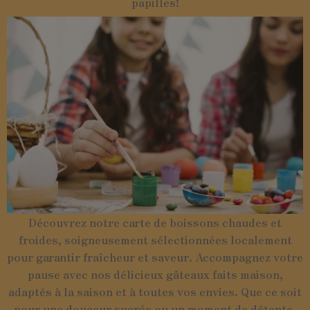
papilles!
Découvrez notre carte de boissons chaudes et
froides, soigneusement sélectionnées localement
pour garantir fraîcheur et saveur. Accompagnez votre
pause avec nos délicieux gâteaux faits maison,
adaptés à la saison et à toutes vos envies. Que ce soit
pour une douceur sucrée ou un moment de détente,