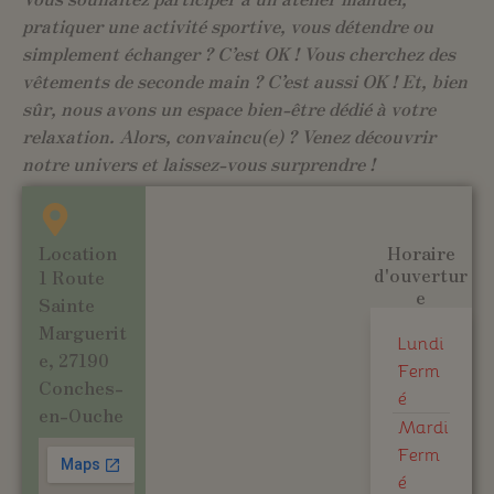
pratiquer une activité sportive, vous détendre ou
simplement échanger ? C’est OK ! Vous cherchez des
vêtements de seconde main ? C’est aussi OK ! Et, bien
sûr, nous avons un espace bien-être dédié à votre
relaxation. Alors, convaincu(e) ? Venez découvrir
notre univers et laissez-vous surprendre !
Location
Horaire
d'ouvertur
1 Route
e
Sainte
Marguerit
Lundi
e, 27190
Ferm
Conches-
é
en-Ouche
Mardi
Ferm
é