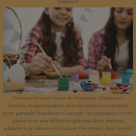
papilles!
Découvrez notre carte de boissons chaudes et
froides, soigneusement sélectionnées localement
pour garantir fraîcheur et saveur. Accompagnez votre
pause avec nos délicieux gâteaux faits maison,
adaptés à la saison et à toutes vos envies. Que ce soit
pour une douceur sucrée ou un moment de détente,