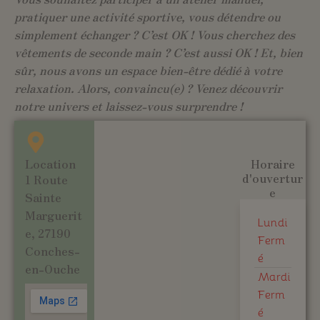
pratiquer une activité sportive, vous détendre ou
simplement échanger ? C’est OK ! Vous cherchez des
vêtements de seconde main ? C’est aussi OK ! Et, bien
sûr, nous avons un espace bien-être dédié à votre
relaxation. Alors, convaincu(e) ? Venez découvrir
notre univers et laissez-vous surprendre !
Location
Horaire
d'ouvertur
1 Route
e
Sainte
Marguerit
Lundi
e, 27190
Ferm
Conches-
é
en-Ouche
Mardi
Ferm
é