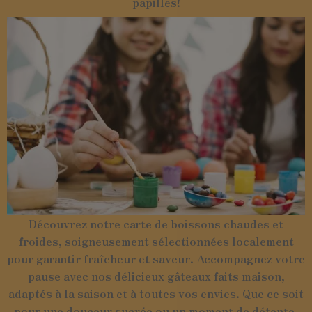
papilles!
Découvrez notre carte de boissons chaudes et
froides, soigneusement sélectionnées localement
pour garantir fraîcheur et saveur. Accompagnez votre
pause avec nos délicieux gâteaux faits maison,
adaptés à la saison et à toutes vos envies. Que ce soit
pour une douceur sucrée ou un moment de détente,