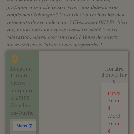
pratiquer une activité sportive, vous détendre ou
simplement échanger ? C’est OK ! Vous cherchez des
vêtements de seconde main ? C’est aussi OK ! Et, bien
sûr, nous avons un espace bien-être dédié à votre
relaxation. Alors, convaincu(e) ? Venez découvrir
notre univers et laissez-vous surprendre !
Location
Horaire
d'ouvertur
1 Route
e
Sainte
Marguerit
Lundi
e, 27190
Ferm
Conches-
é
en-Ouche
Mardi
Ferm
é