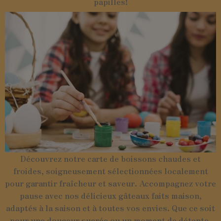
papilles!
Découvrez notre carte de boissons chaudes et
froides, soigneusement sélectionnées localement
pour garantir fraîcheur et saveur. Accompagnez votre
pause avec nos délicieux gâteaux faits maison,
adaptés à la saison et à toutes vos envies. Que ce soit
pour une douceur sucrée ou un moment de détente,